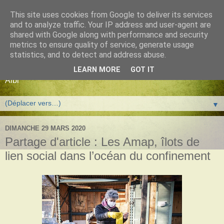
This site uses cookies from Google to deliver its services
AMAP d'Albi - La
and to analyze traffic. Your IP address and user-agent are
shared with Google along with performance and security
Madeleine
metrics to ensure quality of service, generate usage
statistics, and to detect and address abuse.
Association pour le Maintien d'une Agriculture Paysanne à
LEARN MORE
GOT IT
Albi
▼
DIMANCHE 29 MARS 2020
Partage d'article : Les Amap, îlots de
lien social dans l’océan du confinement